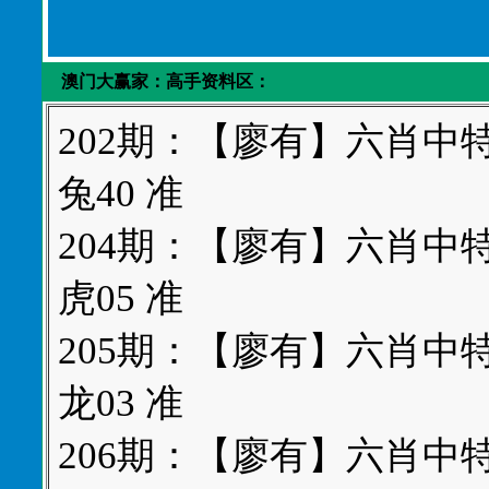
澳门大赢家：高手资料区：