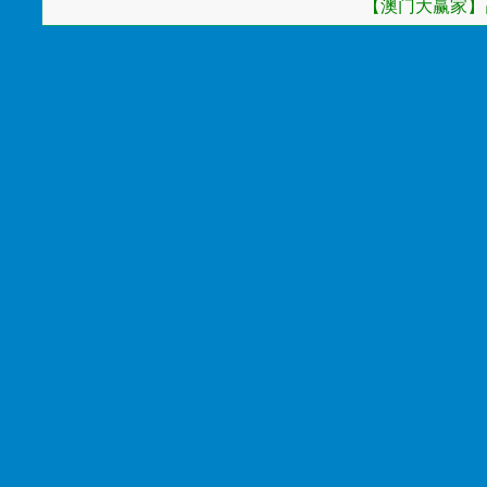
【澳门大赢家】