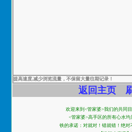
提高速度,减少浏览流量，不保留大量往期记录！
返回主页
欢迎来到<管家婆>我们的共同
<管家婆>高手区的所有心水均属
铁的承诺：对就对！错就错！绝对