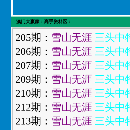
澳门大赢家：高手资料区：