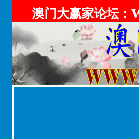
澳门大赢家论坛：