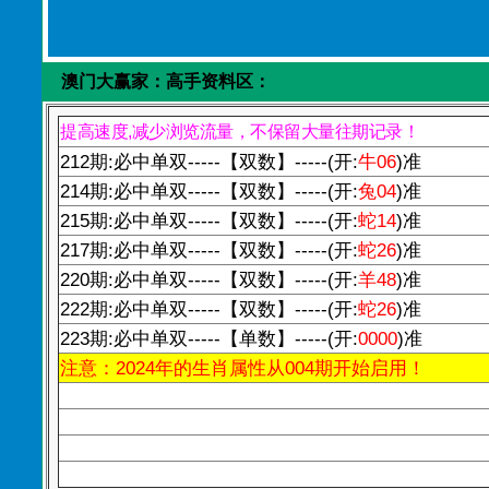
澳门大赢家：高手资料区：